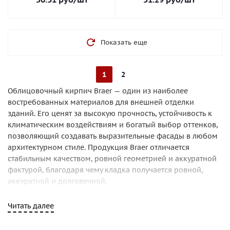
Показать еще
1
2
Облицовочный кирпич Braer — один из наиболее
востребованных материалов для внешней отделки
зданий. Его ценят за высокую прочность, устойчивость к
климатическим воздействиям и богатый выбор оттенков,
позволяющий создавать выразительные фасады в любом
архитектурном стиле. Продукция Braer отличается
стабильным качеством, ровной геометрией и аккуратной
фактурой, благодаря чему кладка получается ровной,
аккуратной и долговечной.
Кирпичи Braer относятся к сегменту премиальных
Читать далее
материалов, но при этом остаются доступными для
индивидуального и коммерческого строительства. Многие