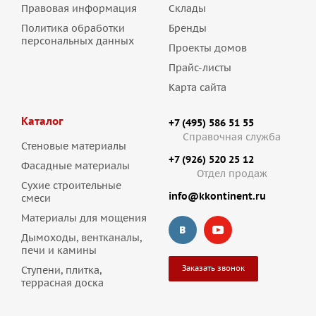
материал обеспечивает хорошую вентиляцию стен,
Правовая информация
Склады
создаёт комфортный микроклимат внутри дома и
Политика обработки
Бренды
усиливает теплоизоляционные свойства ограждающих
персональных данных
конструкций.
Проекты домов
Прайс-листы
Облицовочный кирпич Braer хорошо сочетается с
Карта сайта
декоративными элементами, кровлей разного типа,
деревянными вставками и современными фасадными
Каталог
+7 (495) 586 51 55
решениями, что делает его универсальным материалом
Справочная служба
как для новых проектов, так и для реконструкции
Стеновые материалы
существующих зданий.
+7 (926) 520 25 12
Фасадные материалы
Отдел продаж
Если вы планируете обновить фасад или создаёте проект с
Сухие строительные
info@kkontinent.ru
смеси
нуля, кирпичи Браер станут надежной основой для
долговечного и красивого результата.
Материалы для мощения
Дымоходы, вентканалы,
Чтобы оформить заказ на покупку кирпича Braer, оставьте
печи и камины
заявку на сайте или позвоните по телефонам: +7 (495) 586-
Заказать звонок
Ступени, плитка,
51-55, +7 (916) 916-90-26.
террасная доска