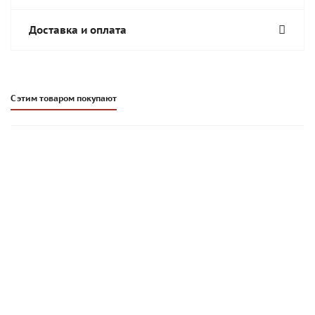
Доставка и оплата
С этим товаром покупают
Кладочная смесь Promix CKS 017 светло-коричневая
4420