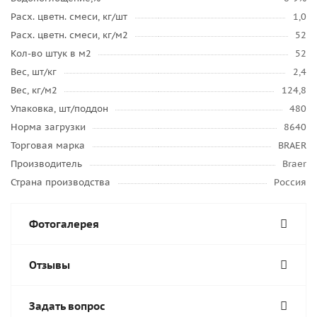
Расх. цветн. смеси, кг/шт
1,0
Расх. цветн. смеси, кг/м2
52
Кол-во штук в м2
52
Вес, шт/кг
2,4
Вес, кг/м2
124,8
Упаковка, шт/поддон
480
Норма загрузки
8640
Торговая марка
BRAER
Производитель
Braer
Страна производства
Россия
Фотогалерея
Отзывы
Задать вопрос