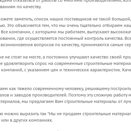
дена отказаться от работы со многими производителями, ко
ваниям по качеству.
 можете заметить, список наших поставщиков не такой большо
ю. Это объясняется тем, что мы очень тщательно отбираем на
. Все компании, с которыми мы работаем, выпускают высокок
ании, где осуществляется постоянный контроль качества. Все
ае возникновения вопросов по качеству, принимаются самые се
е не стоят на месте, а постоянно улучшают качество своей п
ее удовлетворить спрос на современные строительные матери
х компаний, с указанием цен и технических характеристик. Ка
ем как тяжело современному человеку, решившему построить
алов и заводов производителей. Поэтому эту сложную работу 
териалов, мы предлагаем Вам строительные материалы от луч
ю можно выразить так "Мы не продаем строительные материал
с или в других компаниях.