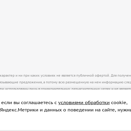
рактер и ни при каких условиях не является публичной офертой. Для получе
бязывающие предложения, а потому всю размещенную на нем информацию след
нем, использованы лишь в ознакомительных, разьяснительных целях и не явля
 если вы соглашаетесь с
условиями обработки
cookie,
пирование материалов только с разрешения администратора
info@kkontinent.ru
 Яндекс.Метрики и данных о поведении на сайте, нужн