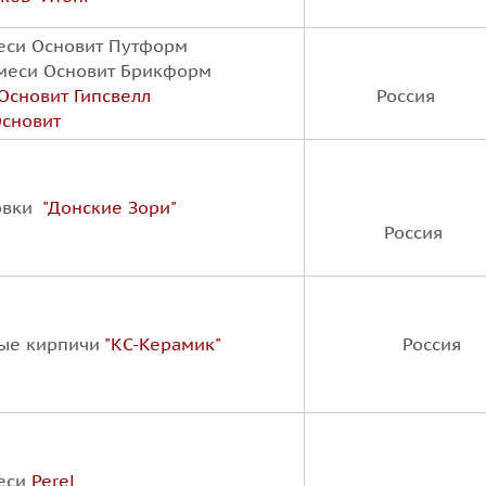
меси
Основит Путформ
смеси
Основит Брикформ
Основит Гипсвелл
Россия
сновит
овки
"Донские Зори"
Россия
ные кирпичи
"КС-Керамик"
Россия
меси
Perel