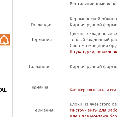
Вентиляционные кана
Керамический облиц
Голландия
Кирпич ручной форм
Цветные кладочные 
Германия
Теплый кладочный ра
Система мощения бру
Штукатурки, шпаклевк
Голландия
Кирпич ручной форм
Германия
Клинкерная плитка и сту
Блоки из ячеистого б
Германия
Инструменты для раб
Клей для монтажа бло