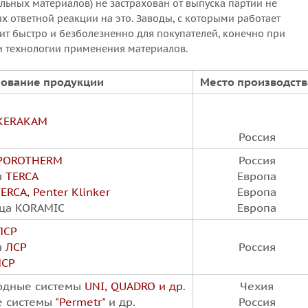
льных материалов) не застрахован от выпуска партии не
их ответной реакции на это. Заводы, с которыми работает
ит быстро и безболезненно для покупателей, конечно при
 и технологии применения материалов.
ование продукции
Место производств
KERAKAM
Россия
POROTHERM
Россия
ч
TERCA
Европа
ERCA, Penter Klinker
Европа
ица
KORAMIC
Европа
ЛСР
ч
ЛСР
Россия
ЛСР
одные системы
UNI
, QUADRO и др
.
Чехия
е системы
"Permetr
"
и др.
Россия