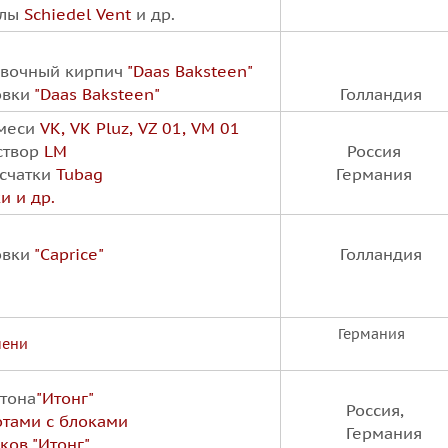
лы
Schiedel Vent
и др.
овочный кирпич
"Daas Baksteen"
овки
"Daas Baksteen"
Голландия
смеси
VK, VK Pluz, VZ 01, VM 01
створ
LM
Россия
счатки
Tubag
Германия
и и др.
овки
"Caprice"
Голландия
Германия
пени
етона
"Итонг"
Россия,
отами с блоками
Германия
ков "Итонг"