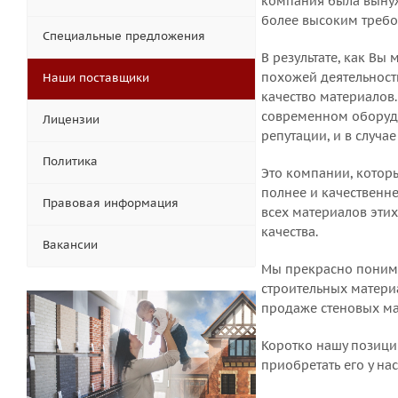
компания была вынуж
более высоким требо
Специальные предложения
В результате, как Вы
похожей деятельность
Наши поставщики
качество материалов
современном оборудов
Лицензии
репутации, и в случ
Политика
Это компании, которы
полнее и качественн
Правовая информация
всех материалов эти
качества.
Вакансии
Мы прекрасно понима
строительных матери
продаже стеновых ма
Коротко нашу позици
приобретать его у на