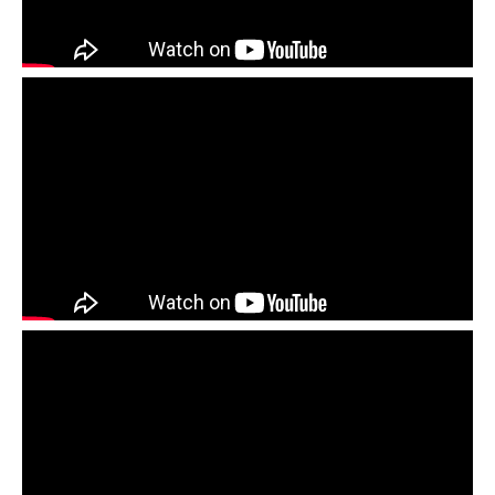
Как рассчитать геометрию черепичной
кровли
Ошибки при монтаже черепицы и как их
избежать