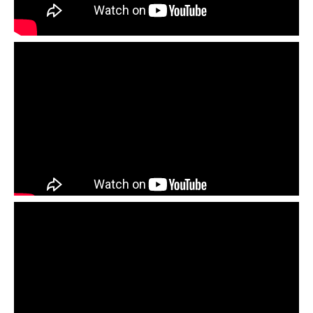
черепицы.
Монтаж черепицы Braas в ендове и
основные ошибки