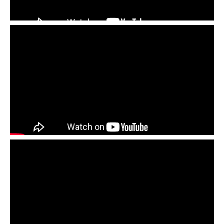
Пошаговый монтаж черепицы
Примыкание кровельный элементов
Вакафлекс от BRAAS
Аэроэлемент конька и хребта Фигароль