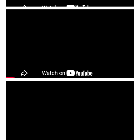
Основные различия керамической и
цементно-песчаной черепицы?
Что такое черепица? Сравнение
керамической и цементно-песчаной