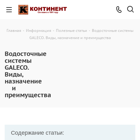
Главная
-
Информация
-
Полезные статьи
-
Водосточные системы
GALECO. Виды, назначение и преимущества
Водосточные
системы
GALECO.
Виды,
назначение
и
преимущества
Содержание статьи: