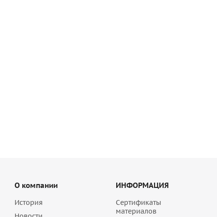
Цветной кладочный раствор Основит Брикформ МС11
ореховый 036, 25 кг
1 010
руб
/шт
О компании
ИНФОРМАЦИЯ
История
Сертификаты
материалов
Новости