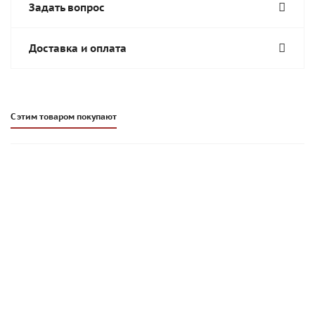
Задать вопрос
Доставка и оплата
С этим товаром покупают
Цветной кладочный раствор Основит Брикформ МС11
мокрый асфальт 028, 25 кг