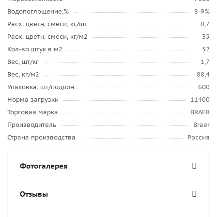
Водопоглощение,%
8-9%
Расх. цветн. смеси, кг/шт
0,7
Расх. цветн. смеси, кг/м2
35
Кол-во штук в м2
52
Вес, шт/кг
1,7
Вес, кг/м2
88,4
Упаковка, шт/поддон
600
Норма загрузки
11400
Торговая марка
BRAER
Производитель
Braer
Страна производства
Россия
Фотогалерея
Отзывы