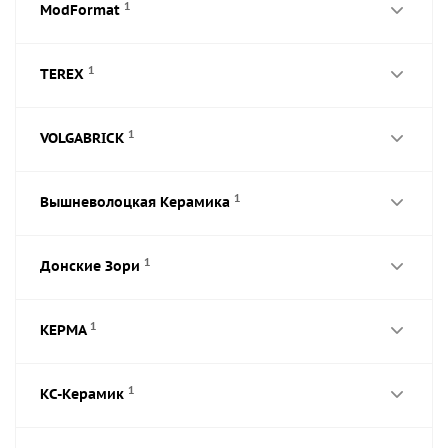
1
ModFormat
1
TEREX
1
VOLGABRICK
1
Вышневолоцкая Керамика
1
Донские Зори
1
КЕРМА
1
КС-Керамик