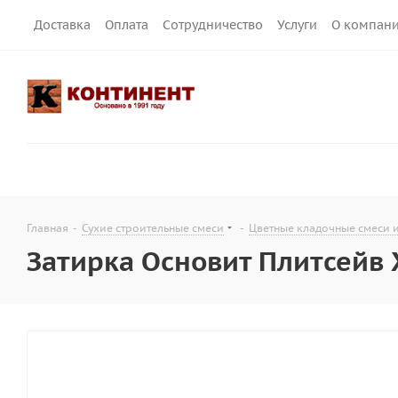
Доставка
Оплата
Сотрудничество
Услуги
О компан
Главная
-
Сухие строительные смеси
-
Цветные кладочные смеси 
Затирка Основит Плитсейв X