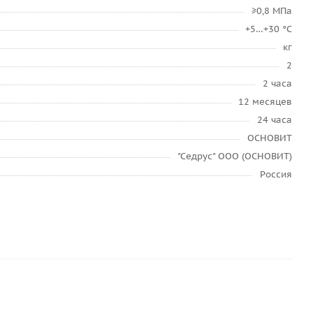
≥0,8 МПа
+5…+30 °C
кг
2
2 часа
12 месяцев
24 часа
ОСНОВИТ
"Седрус" ООО (ОСНОВИТ)
Россия