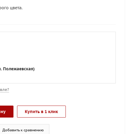
рого цвета.
м. Полежаевская)
вле?
ину
Купить в 1 клик
Добавить к сравнению