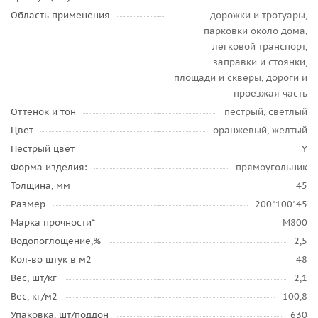
Область применения
дорожки и тротуары,
парковки около дома,
легковой транспорт,
заправки и стоянки,
площади и скверы, дороги и
проезжая часть
Оттенок и тон
пестрый, светлый
Цвет
оранжевый, желтый
Пестрый цвет
Y
Форма изделия:
прямоугольник
Толщина, мм
45
Размер
200*100*45
Марка прочности*
М800
Водопоглощение,%
2,5
Кол-во штук в м2
48
Вес, шт/кг
2,1
Вес, кг/м2
100,8
Упаковка, шт/поддон
630