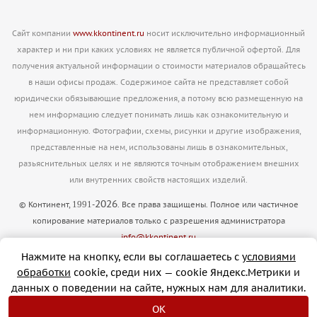
Сайт компании
www.kkontinent.ru
носит исключительно информационный
характер и ни при каких условиях не является публичной офертой. Для
получения актуальной информации о стоимости материалов обращайтесь
в наши офисы продаж. Содержимое сайта не представляет собой
юридически обязывающие предложения, а потому всю размещенную на
нем информацию следует понимать лишь как ознакомительную и
информационную. Фотографии, схемы, рисунки и другие изображения,
представленные на нем, использованы лишь в ознакомительных,
разьяснительных целях и не являются точным отображением внешних
или внутренних свойств настоящих изделий.
2026
1991
© Континент,
-
. Все права защищены. Полное или частичное
копирование материалов только с разрешения администратора
info@kkontinent.ru
Версия для печати
Нажмите на кнопку, если вы соглашаетесь с
условиями
обработки
cookie, cреди них — cookie Яндекс.Метрики и
данных о поведении на сайте, нужных нам для аналитики.
OK