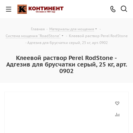
Главная
-
Материалы для мощения
-
Система мощения "RoadStone"
-
Клеевой раствор Perel RodStone
- Адгезив для брусчатки серый, 25 кг, арт. 0902
Клеевой раствор Perel RodStone -
Адгезив для брусчатки серый, 25 кг, арт.
0902