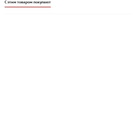
С этим товаром покупают
Затирка для заполнения швов брусчатки Perel RodStone -
Шов-литой кремово-желтая водонепроницаемая 25 кг,
арт. 0946
724
руб
/шт