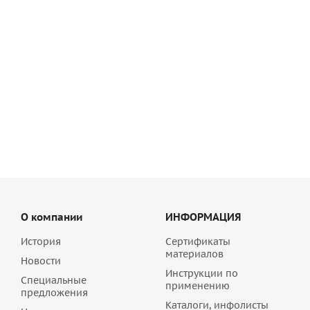
Ступени для лестниц Herbstlaub Naturkeramik Agrob
Buchtal 010S-9330
119 702.82
руб
/шт
О компании
ИНФОРМАЦИЯ
История
Сертификаты
материалов
Новости
Инструкции по
Специальные
применению
предложения
Каталоги, инфолисты