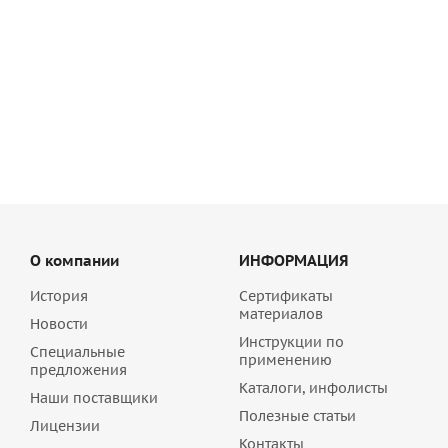
Наливной пол Основит Скорлайн FK45 R (Т-45)
быстротвердеющий 20 кг
521
руб
/шт
О компании
ИНФОРМАЦИЯ
История
Сертификаты
материалов
Новости
Инструкции по
Специальные
применению
предложения
Каталоги, инфолисты
Наши поставщики
Полезные статьи
Лицензии
Контакты