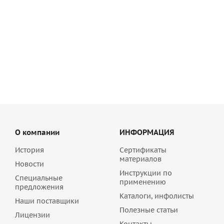
Наливной пол Основит Скорлайн FK45 R (Т-45)
быстротвердеющий 20 кг
521
руб
/шт
О компании
ИНФОРМАЦИЯ
История
Сертификаты
материалов
Новости
Инструкции по
Специальные
применению
предложения
Каталоги, инфолисты
Наши поставщики
Полезные статьи
Лицензии