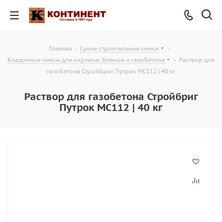
Главная
-
Сухие строительные смеси
-
Кладочные смеси для кирпича, блоков и газобетона
-
Раствор для
газобетона Стройбриг Путрок MC112 | 40 кг
Раствор для газобетона Стройбриг
Путрок MC112 | 40 кг