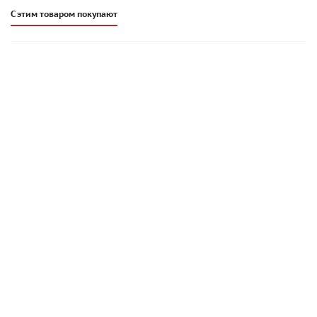
С этим товаром покупают
Клей для газобетона Perel Blokus белый 25 кг, арт. 0332
567
руб
/шт