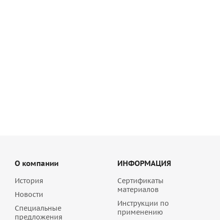
Porotherm 38 керамический камень
211.80
руб
/шт
О компании
ИНФОРМАЦИЯ
История
Сертификаты
материалов
Новости
Инструкции по
Специальные
применению
предложения