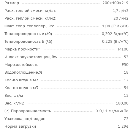
Размер
200x400x219
Расх. теплой смеси: кг/шт:
1,7 л/м2
Расх. теплой смеси, кг/м2:
20 л/м2
Факт. сопр. теплопер., Ro:
1,04 (С*м2/Вт)
Теплопроводность А (λ0)
0,202 Вт/(м°C)
Теплопроводность Б (λб)
0,228 (Вт/м*С)
Марка прочности*
М100
Индекс звукоизоляции, Rw
53
Морозостойкость
F50
Водопоглощение,%
18
Кол-во штук в м2
12
Кол-во штук в м3
54
Вес, шт/кг
15
Вес, кг/м2
180,00
Паропроницаемость
≥ 0,14 мг/м•ч•Па
?
Упаковка, шт/поддон
72
Норма загрузки
1 296