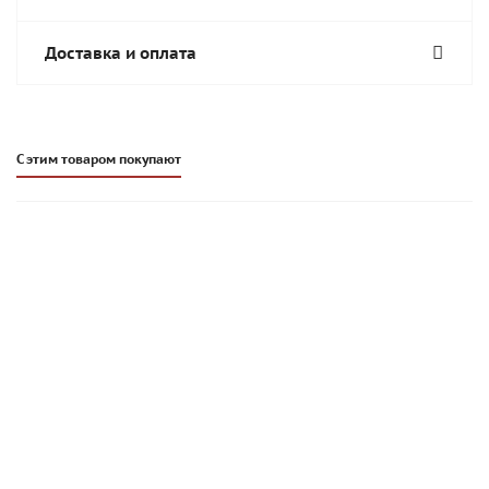
Доставка и оплата
С этим товаром покупают
Клей для газобетона Promix KSB 040