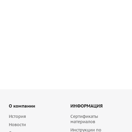
Гибкие связи Ytong Multi 250 для установки в кладочные
швы
6 460
руб
/шт
О компании
ИНФОРМАЦИЯ
История
Сертификаты
материалов
Новости
Инструкции по