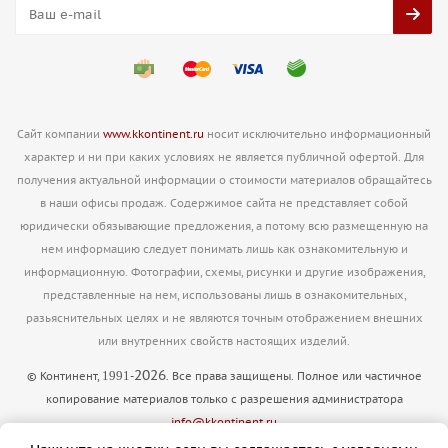
Сайт компании
www.kkontinent.ru
носит исключительно информационный
характер и ни при каких условиях не является публичной офертой. Для
получения актуальной информации о стоимости материалов обращайтесь
в наши офисы продаж. Содержимое сайта не представляет собой
юридически обязывающие предложения, а потому всю размещенную на
нем информацию следует понимать лишь как ознакомительную и
информационную. Фотографии, схемы, рисунки и другие изображения,
представленные на нем, использованы лишь в ознакомительных,
разьяснительных целях и не являются точным отображением внешних
или внутренних свойств настоящих изделий.
2026
1991
© Континент,
-
. Все права защищены. Полное или частичное
копирование материалов только с разрешения администратора
info@kkontinent.ru
Версия для печати