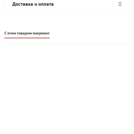
Доставка и оплата
С этим товаром покупают
Кладочная смесь Perel SL коричневая 0050, 25 кг
634
руб
/шт