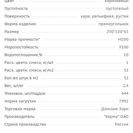
Цвет
коричневый
Пустотность
пустотелый
Поверхность
каре, рельефная, рустик
Форма изделия:
прямоугольник
Размер
250*120*65
Марка прочности*
М200
Морозостойкость
F100
Водопоглощение,%
10
Расх. цветн. смеси, кг/шт
1
Расх. цветн. смеси, кг/м2
52
Кол-во штук в м2
52
Вес, шт/кг
2.4
Упаковка, шт/поддон
444
Норма загрузки
7992
Торговая марка
Донские Зори
Производитель
"Керма" ОАО
Страна производства
Россия