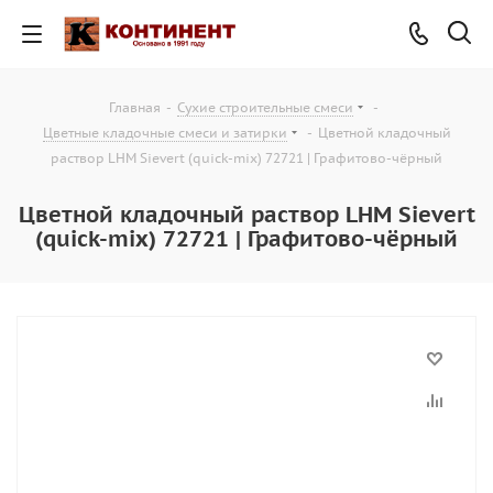
Главная
-
Сухие строительные смеси
-
Цветные кладочные смеси и затирки
-
Цветной кладочный
раствор LHM Sievert (quick-mix) 72721 | Графитово-чёрный
Цветной кладочный раствор LHM Sievert
(quick-mix) 72721 | Графитово-чёрный