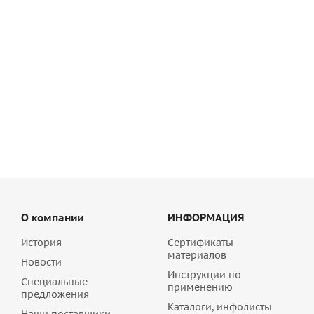
Кирпич лицевой Бордо Керма 1,0 НФ (Каштан) рустик
250х120х65 мм завод Керма
О компании
ИНФОРМАЦИЯ
История
Сертификаты
материалов
Новости
Инструкции по
Специальные
применению
предложения
Каталоги, инфолисты