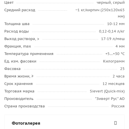
Цвет
черный, серый
Средний расход
~1 кг/кирпич (250х120х65
мм)
Толщина шва
10-12 мм
Расход воды
0,12-0,14 л/кг
Выход раствора, >
17-19 л/меш
Фракция, max
4 мм
Температура применения
+5…+30 °C
Ед. изм. фасовки
Килограмм
Фасовка
25
Время жизни, ≥
2 часа
Срок хранения
12 месяцев
Торговая марка
Sievert (Quick-mix)
Производитель
"Зиверт Рус" АО
Страна производства
Россия
Фотогалерея