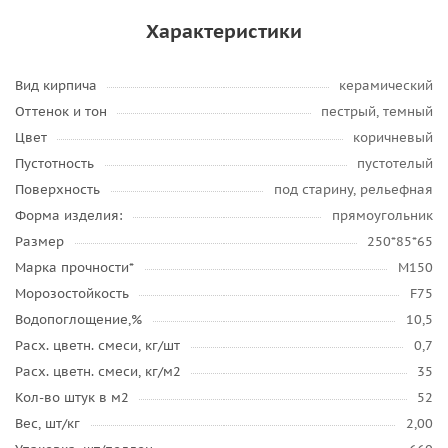
Характеристики
Вид кирпича
керамический
Оттенок и тон
пестрый, темный
Цвет
коричневый
Пустотность
пустотелый
Поверхность
под старину, рельефная
Форма изделия:
прямоугольник
Размер
250*85*65
Марка прочности*
М150
Морозостойкость
F75
Водопоглощение,%
10,5
Расх. цветн. смеси, кг/шт
0,7
Расх. цветн. смеси, кг/м2
35
Кол-во штук в м2
52
Вес, шт/кг
2,00