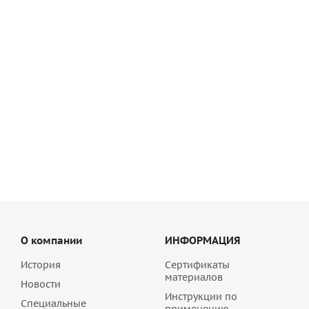
Цветной кладочный раствор Sievert (quick-mix) VK 01
алебастрово-белый 30 кг , арт. 72131
1 319.16
руб
/шт
О компании
ИНФОРМАЦИЯ
История
Сертификаты
материалов
Новости
Инструкции по
Специальные