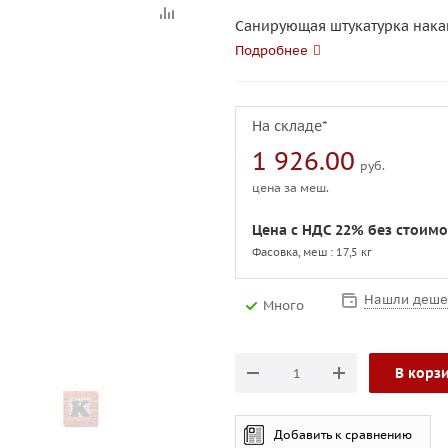
Санирующая штукатурка нака
Подробнее
На складе*
1 926.00
руб.
цена за меш.
Цена с НДС 22% без стоимо
Фасовка, меш : 17,5 кг
Нашли деше
Много
В корз
Добавить к сравнению