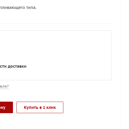
пливающего типа.
сти доставки
вле?
ину
Купить в 1 клик