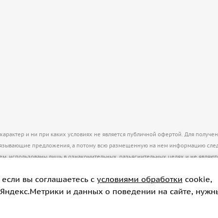
рактер и ни при каких условиях не является публичной офертой. Для получе
бязывающие предложения, а потому всю размещенную на нем информацию след
нем, использованы лишь в ознакомительных, разьяснительных целях и не явля
 если вы соглашаетесь с
условиями обработки
cookie,
пирование материалов только с разрешения администратора
info@kkontinent.ru
 Яндекс.Метрики и данных о поведении на сайте, нужн