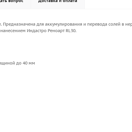
ать вопрос
Доставка и оплата
е. Предназначена для аккумулирования и перевода солей в не
нанесением Индастро Реноарт RL30.
олщиной до 40 мм