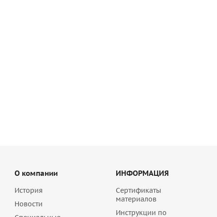
Стяжка пола Основит Стартолайн FC41 H (Т-41)
высокопрочная 25 кг
341
руб
/шт
О компании
ИНФОРМАЦИЯ
История
Сертификаты
материалов
Новости
Инструкции по