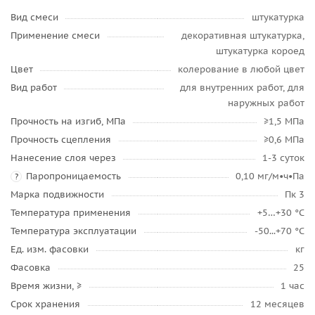
Вид смеси
штукатурка
Применение смеси
декоративная штукатурка,
штукатурка короед
Цвет
колерование в любой цвет
Вид работ
для внутренних работ, для
наружных работ
Прочность на изгиб, МПа
≥1,5 МПа
Прочность сцепления
≥0,6 МПа
Нанесение слоя через
1-3 суток
Паропроницаемость
0,10 мг/м•ч•Па
?
Марка подвижности
Пк 3
Температура применения
+5…+30 °C
Температура эксплуатации
-50...+70 °C
Ед. изм. фасовки
кг
Фасовка
25
Время жизни, ≥
1 час
Срок хранения
12 месяцев