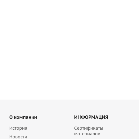
Декоративная штукатурка Perel Шуба белая 25 кг
550
руб
/шт
О компании
ИНФОРМАЦИЯ
История
Сертификаты
материалов
Новости