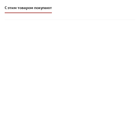
С этим товаром покупают
НОВИНКА
Песок для брусчатки модифицированный Perel ModiSand |
ПЕСОЧНЫЙ
829
руб
/шт