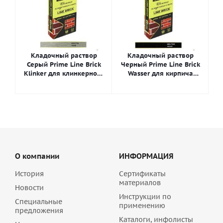
Кладочный раствор
Кладочный раствор
Серый Prime Line Brick
Черный Prime Line Brick
Klinker для клинкерного
Wasser для кирпича
кирпича, арт. 7103
ручной формовки, арт.
4653
О компании
ИНФОРМАЦИЯ
История
Сертификаты
материалов
Новости
Инструкции по
Специальные
применению
предложения
Каталоги, инфолисты