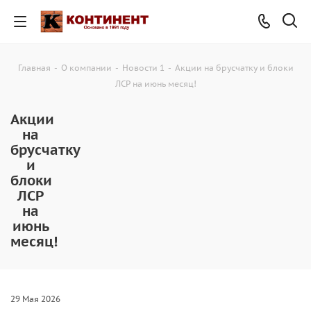
Главная
-
О компании
-
Новости 1
-
Акции на брусчатку и блоки
ЛСР на июнь месяц!
Акции
на
брусчатку
и
блоки
ЛСР
на
июнь
месяц!
29 Мая 2026