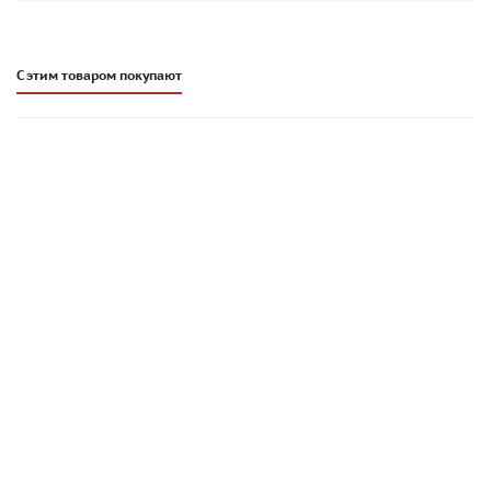
С этим товаром покупают
Блок трехходовой вентиляционный Schiedel VENT 25/52 |
0,33 м | арт. 122652
915
руб
/шт