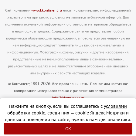
Сайт компании
www.kkontinent.ru
носит исключительно информационный
характер и ни при каких условиях не является публичной офертой. Для
получения актуальной информации о стоимости материалов обращайтесь
в наши офисы продаж. Содержимое сайта не представляет собой
юридически обязывающие предложения, а потому всю размещенную на
нем информацию следует понимать лишь как ознакомительную и
информационную. Фотографии, схемы, рисунки и другие изображения,
представленные на нем, использованы лишь в ознакомительных,
разьяснительных целях и не являются точным отображением внешних
или внутренних свойств настоящих изделий.
2026
1991
© Континент,
-
. Все права защищены. Полное или частичное
копирование материалов только с разрешения администратора
info@kkontinent.ru
Версия для печати
Нажмите на кнопку, если вы соглашаетесь с
условиями
обработки
cookie, cреди них — cookie Яндекс.Метрики и
данных о поведении на сайте, нужных нам для аналитики.
OK