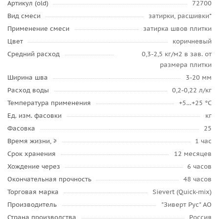
Артикул (old)
72700
Вид смеси
затирки, расшивки*
Применение смеси
затирка швов плитки
Цвет
коричневый
Средний расход
0,3-2,5 кг/м2 в зав. от
размера плитки
Ширина шва
3-20 мм
Расход воды
0,2-0,22 л/кг
Температура применения
+5…+25 °C
Ед. изм. фасовки
кг
Фасовка
25
Время жизни, ≥
1 час
Срок хранения
12 месяцев
Хождение через
6 часов
Окончательная прочность
48 часов
Торговая марка
Sievert (Quick-mix)
Производитель
"Зиверт Рус" АО
Страна производства
Россия