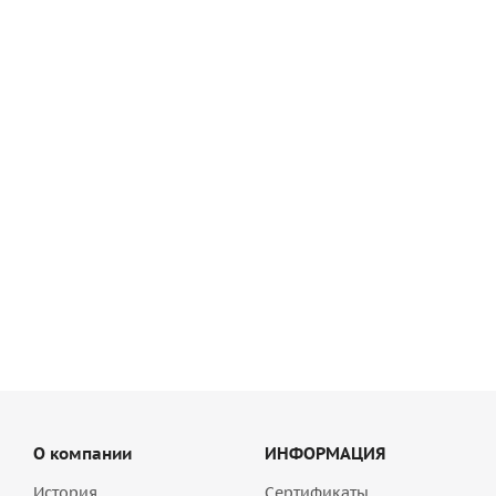
Ступени для лестниц флорентийские угловые Goldcreme
Goldline Agrob Buchtal - 854-9335
4 997.60
руб
/шт
О компании
ИНФОРМАЦИЯ
История
Сертификаты