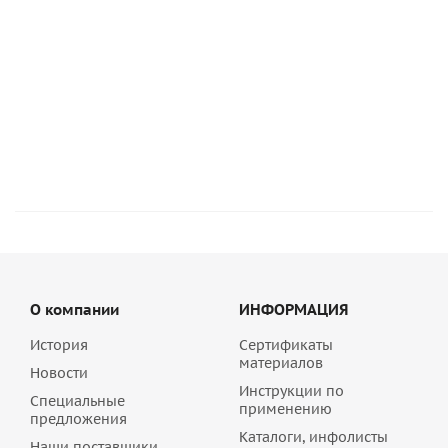
Блок четырехходовой вентиляционный Schiedel VENT
36/50 | 0,33 м | арт. 155597
1 129
руб
/шт
О компании
ИНФОРМАЦИЯ
История
Сертификаты
материалов
Новости
Инструкции по
Специальные
применению
предложения
Каталоги, инфолисты
Наши поставщики