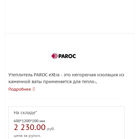
Утеплитель PAROC eXtra - это негорючая изоляция из
каменной ваты применяется для тепло-,
звукоизоляции и огнезащиты стен, крыш и полов.
Подробнее
На складе*
600*1200*100 мм
2 230.00
руб.
цена за рулон.