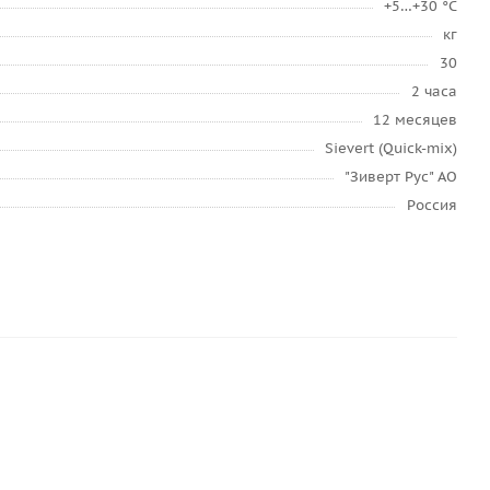
+5…+30 °C
кг
30
2 часа
12 месяцев
Sievert (Quick-mix)
"Зиверт Рус" АО
Россия