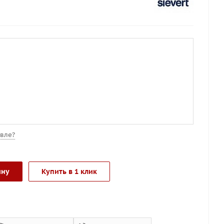
вле?
ину
Купить в 1 клик