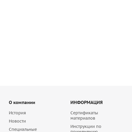
Кладочная смесь Perel NL коричневая 0150, 50 кг
1 357
руб
/шт
О компании
ИНФОРМАЦИЯ
История
Сертификаты
материалов
Новости
Инструкции по
Специальные
применению