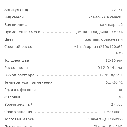
Артикул (old)
72171
Вид смеси
кладочные смеси*
Вид кирпича
клинкерный
Применение смеси
цветная кладочная смесь
Цвет
желтый, оранжевый
Средний расход
~1 кг/кирпич (250х120х65
мм)
Толщина шва
12-15 мм
Расход воды
0,12-0,14 л/кг
Выход раствора, >
17-19 л/меш
Температура применения
+5…+30 °C
Ед. изм. фасовки
кг
Фасовка
30
Время жизни, ≥
2 часа
Срок хранения
12 месяцев
Торговая марка
Sievert (Quick-mix)
Производитель
"Зиверт Рус" АО