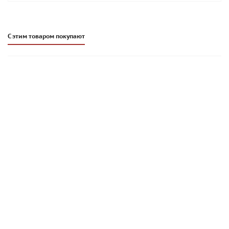
С этим товаром покупают
Цветной кладочный раствор Sievert (quick-mix) VZ 01
ЗИМНИЙ стально-серый 30 кг, арт. 72238
663
руб
/шт