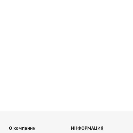
Гибкие связи GS - 50/90 L-200 для установки в кладочные
швы
10
руб
/шт
О компании
ИНФОРМАЦИЯ