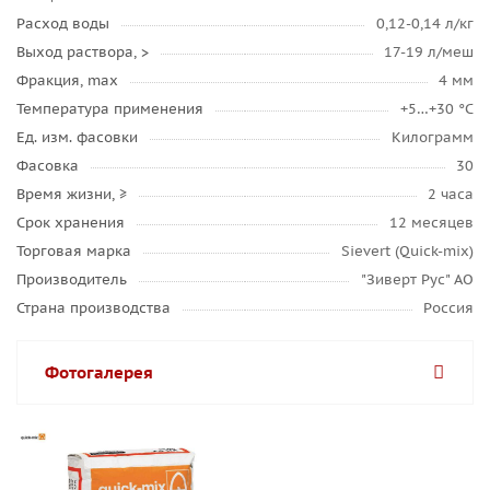
Расход воды
0,12-0,14 л/кг
Выход раствора, >
17-19 л/меш
Фракция, max
4 мм
Температура применения
+5…+30 °C
Ед. изм. фасовки
Килограмм
Фасовка
30
Время жизни, ≥
2 часа
Срок хранения
12 месяцев
Торговая марка
Sievert (Quick-mix)
Производитель
"Зиверт Рус" АО
Страна производства
Россия
Фотогалерея