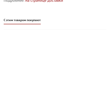
Подробнее:
на странице доставки
С этим товаром покупают
Цветной кладочный раствор Sievert (quick-mix) VK 01
горошково-зеленый 30 кг , арт. 72146
597
руб
/шт