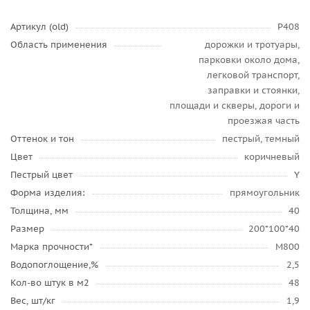
Артикул (old)
P408
Область применения
дорожки и тротуары,
парковки около дома,
легковой транспорт,
заправки и стоянки,
площади и скверы, дороги и
проезжая часть
Оттенок и тон
пестрый, темный
Цвет
коричневый
Пестрый цвет
Y
Форма изделия:
прямоугольник
Толщина, мм
40
Размер
200*100*40
Марка прочности*
М800
Водопоглощение,%
2,5
Кол-во штук в м2
48
Вес, шт/кг
1,9