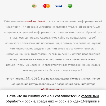
Сайт компании
www.kkontinent.ru
носит исключительно информационный
характер и ни при каких условиях не является публичной офертой. Для
получения актуальной информации о стоимости материалов обращайтесь
в наши офисы продаж. Содержимое сайта не представляет собой
юридически обязывающие предложения, а потому всю размещенную на
нем информацию следует понимать лишь как ознакомительную и
информационную. Фотографии, схемы, рисунки и другие изображения,
представленные на нем, использованы лишь в ознакомительных,
разьяснительных целях и не являются точным отображением внешних
или внутренних свойств настоящих изделий.
2026
1991
© Континент,
-
. Все права защищены. Полное или частичное
копирование материалов только с разрешения администратора
info@kkontinent.ru
Версия для печати
Нажмите на кнопку, если вы соглашаетесь с
условиями
обработки
cookie, cреди них — cookie Яндекс.Метрики и