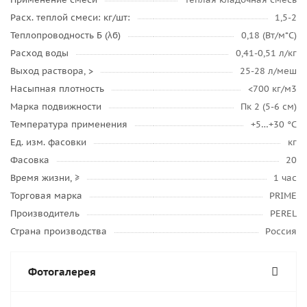
Расх. теплой смеси: кг/шт:
1,5-2
Теплопроводность Б (λб)
0,18 (Вт/м*С)
Расход воды
0,41-0,51 л/кг
Выход раствора, >
25-28 л/меш
Насыпная плотность
<700 кг/м3
Марка подвижности
Пк 2 (5-6 см)
Температура применения
+5…+30 °C
Ед. изм. фасовки
кг
Фасовка
20
Время жизни, ≥
1 час
Торговая марка
PRIME
Производитель
PEREL
Страна производства
Россия
Фотогалерея