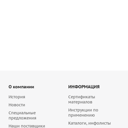
Камень поризованный ЛСР 14,3 NF размер 510*250*219
мм
200
руб
/шт
209.90
руб
О компании
ИНФОРМАЦИЯ
История
Сертификаты
материалов
Новости
Инструкции по
Специальные
применению
предложения
Каталоги, инфолисты
Наши поставщики