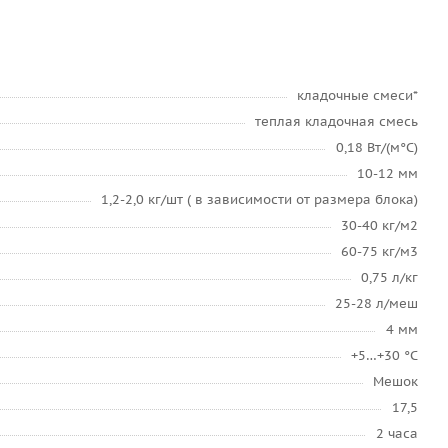
кладочные смеси*
теплая кладочная смесь
0,18 Вт/(м°C)
10-12 мм
1,2-2,0 кг/шт ( в зависимости от размера блока)
30-40 кг/м2
60-75 кг/м3
0,75 л/кг
25-28 л/меш
4 мм
+5…+30 °C
Мешок
17,5
2 часа