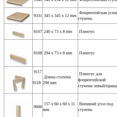
Флорентийская угло
9331
345 x 345 x 12 mm
ступень
8107
240 x 73 x 8 mm
Плинтус
8108
294 x 73 x 8 mm
Плинтус
9117
Плинтус для
Длина ступени
флорентийской
9118
290 mm
ступени левый/прав
157 x 60 x 60 x 11
Внешний угол под
9000
mm
ступень