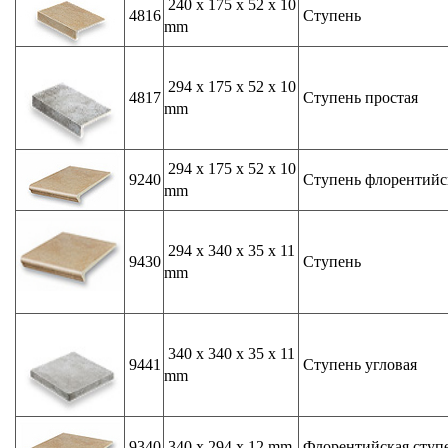
240 x 175 x 52 x 10
4816
Ступень
mm
294 x 175 x 52 x 10
4817
Ступень простая
mm
294 x 175 x 52 x 10
9240
Ступень флорентийс
mm
294 x 340 x 35 x 11
9430
Ступень
mm
340 x 340 x 35 x 11
9441
Ступень угловая
mm
9340
340 x 294 x 12 mm
Флорентийская ступ