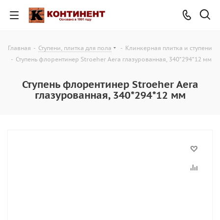
Главная
-
Ступени, плитка для пола
-
Клинкерная плитка и ступени
-
Ступень флорентинер Stroeher Aera глазурованная, 340*294*12 мм
Ступень флорентинер Stroeher Aera
глазурованная, 340*294*12 мм