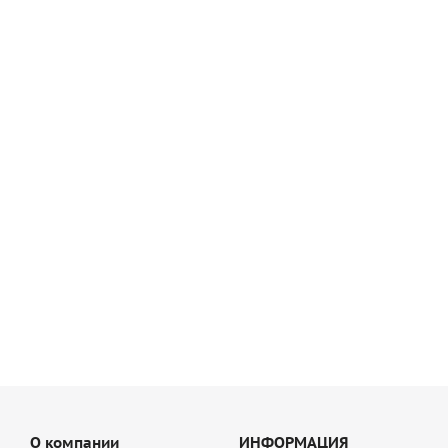
1 694.86
руб
/шт
Высокоэластичный плиточный клей FX 900 Квик-микс,
арт. 72341
2 078.40
руб
/шт
О компании
ИНФОРМАЦИЯ