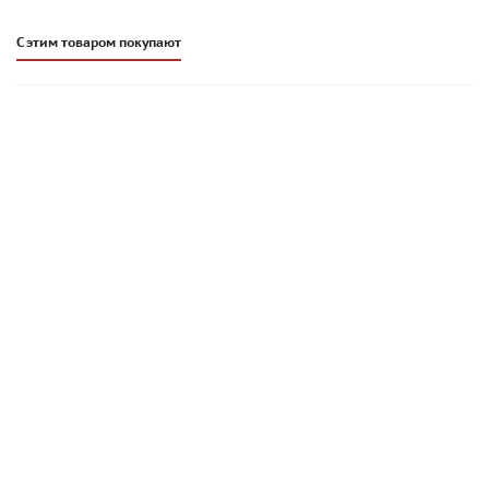
С этим товаром покупают
Раствор для газобетона Стройбриг Путрок MC112 | 20 кг
180
руб
/меш.