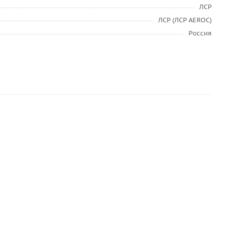
ЛСР
ЛСР (ЛСР AEROC)
Россия
етона Основит Селформ MC112 W (T-112)