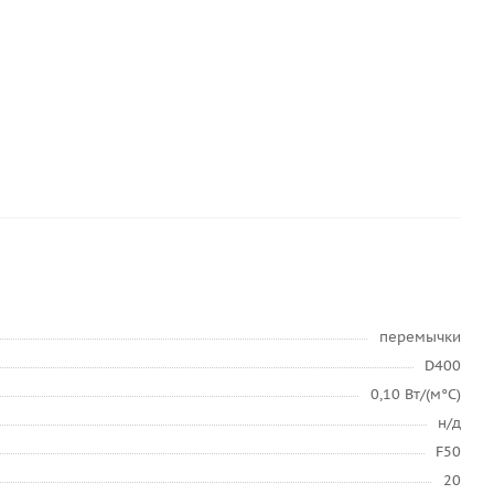
перемычки
D400
0,10 Вт/(м°C)
н/д
F50
20