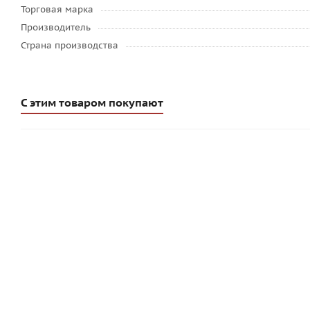
Торговая марка
Производитель
Страна производства
С этим товаром покупают
Клей для газобетона Promix KSB 040
Клей для газоб