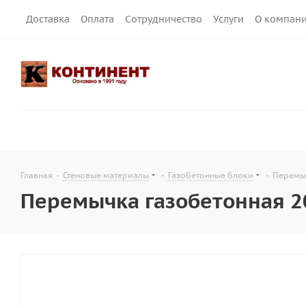
Доставка
Оплата
Сотрудничество
Услуги
О компан
Главная
-
Стеновые материалы
-
Газобетонные блоки
-
Перемыч
Перемычка газобетонная 2