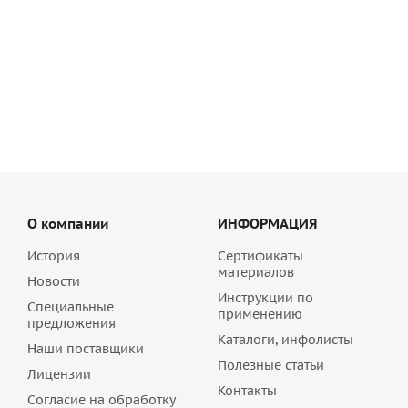
Высокоэластичный плиточный клей FX 900 Квик-микс,
арт. 72341
2 078.40
руб
/шт
О компании
ИНФОРМАЦИЯ
История
Сертификаты
материалов
Новости
Инструкции по
Специальные
применению
предложения
Каталоги, инфолисты
Наши поставщики
Полезные статьи
Лицензии
Контакты
Согласие на обработку