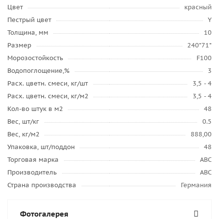
Цвет
красный
Пестрый цвет
Y
Толщина, мм
10
Размер
240*71*
Морозостойкость
F100
Водопоглощение,%
3
Расх. цветн. смеси, кг/шт
3,5 - 4
Расх. цветн. смеси, кг/м2
3,5 - 4
Кол-во штук в м2
48
Вес, шт/кг
0.5
Вес, кг/м2
888,00
Упаковка, шт/поддон
48
Торговая марка
ABC
Производитель
ABC
Страна производства
Германия
Фотогалерея