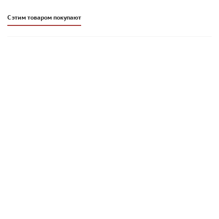
С этим товаром покупают
Раствор для швов Sievert (quick-mix) RSS система СФТК
серый 25 кг, арт. 72454
1 435.48
руб
/шт