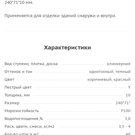
240*71*10 мм.
Применяется для отделки зданий снаружи и внутри.
Характеристики
Вид ступени, плитка, доска
клинкерная
Оттенок и тон
однотонный, темный
Цвет
коричневый, красный
Пестрый цвет
Y
Толщина, мм
10
Размер
240*71*
Морозостойкость
F100
Водопоглощение,%
3,0
Расх. цветн. смеси, кг/м2
3,5 - 4
Кол-во штук в м2
48