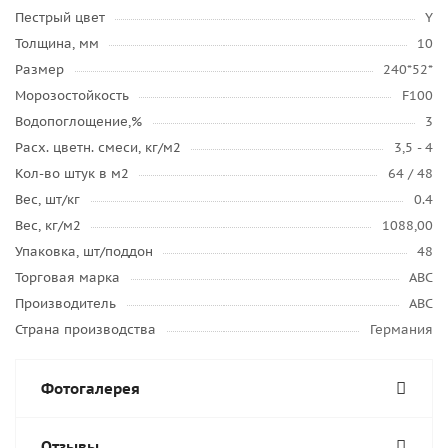
Пестрый цвет
Y
Толщина, мм
10
Размер
240*52*
Морозостойкость
F100
Водопоглощение,%
3
Расх. цветн. смеси, кг/м2
3,5 - 4
Кол-во штук в м2
64 / 48
Вес, шт/кг
0.4
Вес, кг/м2
1088,00
Упаковка, шт/поддон
48
Торговая марка
ABC
Производитель
ABC
Страна производства
Германия
Фотогалерея
Отзывы