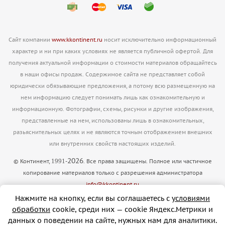
Сайт компании
www.kkontinent.ru
носит исключительно информационный
характер и ни при каких условиях не является публичной офертой. Для
получения актуальной информации о стоимости материалов обращайтесь
в наши офисы продаж. Содержимое сайта не представляет собой
юридически обязывающие предложения, а потому всю размещенную на
нем информацию следует понимать лишь как ознакомительную и
информационную. Фотографии, схемы, рисунки и другие изображения,
представленные на нем, использованы лишь в ознакомительных,
разьяснительных целях и не являются точным отображением внешних
или внутренних свойств настоящих изделий.
2026
1991
© Континент,
-
. Все права защищены. Полное или частичное
копирование материалов только с разрешения администратора
info@kkontinent.ru
Версия для печати
Нажмите на кнопку, если вы соглашаетесь с
условиями
обработки
cookie, cреди них — cookie Яндекс.Метрики и
данных о поведении на сайте, нужных нам для аналитики.