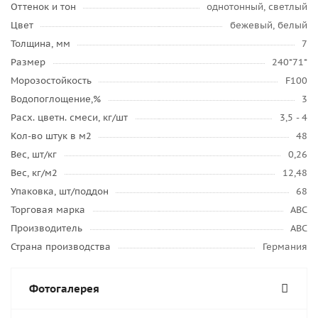
Оттенок и тон
однотонный, светлый
Цвет
бежевый, белый
Толщина, мм
7
Размер
240*71*
Морозостойкость
F100
Водопоглощение,%
3
Расх. цветн. смеси, кг/шт
3,5 - 4
Кол-во штук в м2
48
Вес, шт/кг
0,26
Вес, кг/м2
12,48
Упаковка, шт/поддон
68
Торговая марка
ABC
Производитель
ABC
Страна производства
Германия
Фотогалерея