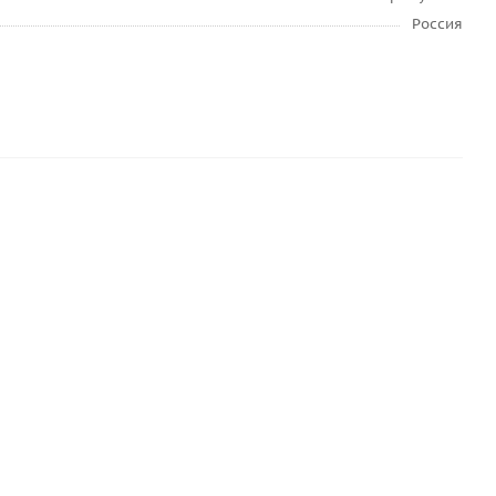
Россия
ick-mix LP 18-FL WA усиленная 25 кг, арт.72357