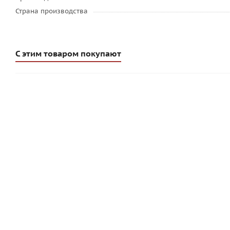
Страна производства
С этим товаром покупают
Штукатурка легкая с полистиролом Quick-mix LP 18 WA 