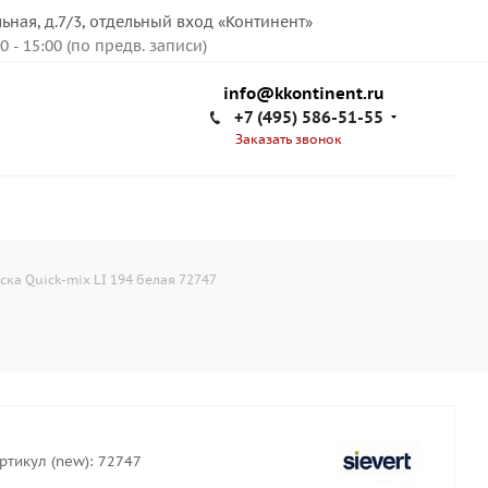
льная, д.7/3, отдельный вход «Континент»
00 - 15:00 (по предв. записи)
info@kkontinent.ru
+7 (495) 586-51-55
Заказать звонок
ка Quick-mix LI 194 белая 72747
ртикул (new):
72747