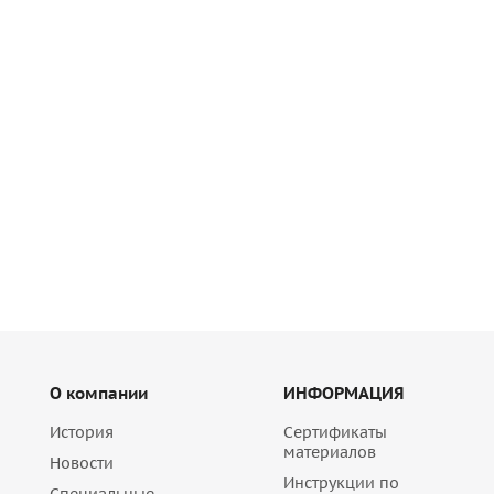
Штукатурка легкая с полистиролом Quick-mix LP 18 nWA
Много
515
руб
/шт
О компании
ИНФОРМАЦИЯ
История
Сертификаты
материалов
Новости
Инструкции по