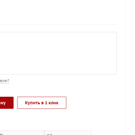
вле?
ину
Купить в 1 клик