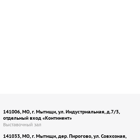
тковая Quick-mix MKE для стен 30 кг, арт. 72318
Много
488.42
руб
/шт
141006, МО, г. Мытищи, ул. Индустриальная, д.7/3,
отдельный вход «Континент»
Выставочный зал
141033, МО, г. Мытищи, дер. Пирогово, ул. Совхозная,