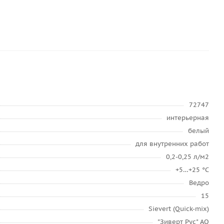
72747
интерьерная
белый
для внутренних работ
0,2-0,25 л/м2
+5…+25 °C
Ведро
15
Sievert (Quick-mix)
"Зиверт Рус" АО