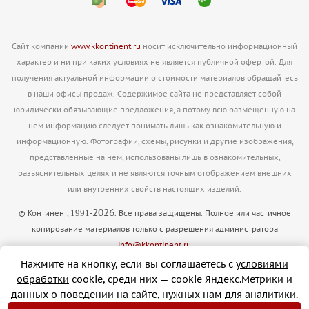
Сайт компании
www.kkontinent.ru
носит исключительно информационный
характер и ни при каких условиях не является публичной офертой. Для
получения актуальной информации о стоимости материалов обращайтесь
в наши офисы продаж. Содержимое сайта не представляет собой
юридически обязывающие предложения, а потому всю размещенную на
нем информацию следует понимать лишь как ознакомительную и
информационную. Фотографии, схемы, рисунки и другие изображения,
представленные на нем, использованы лишь в ознакомительных,
разьяснительных целях и не являются точным отображением внешних
или внутренних свойств настоящих изделий.
2026
1991
© Континент,
-
. Все права защищены. Полное или частичное
копирование материалов только с разрешения администратора
info@kkontinent.ru
Версия для печати
Нажмите на кнопку, если вы соглашаетесь с
условиями
обработки
cookie, cреди них — cookie Яндекс.Метрики и
данных о поведении на сайте, нужных нам для аналитики.