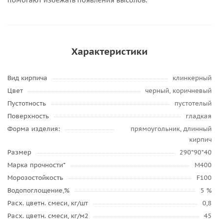
помогают избежать появления высолов.
Характеристики
Вид кирпича
клинкерный
Цвет
черный, коричневый
Пустотность
пустотелый
Поверхность
гладкая
Форма изделия:
прямоугольник, длинный
кирпич
Размер
290*90*40
Марка прочности*
М400
Морозостойкость
F100
Водопоглощение,%
5 %
Расх. цветн. смеси, кг/шт
0,8
Расх. цветн. смеси, кг/м2
45