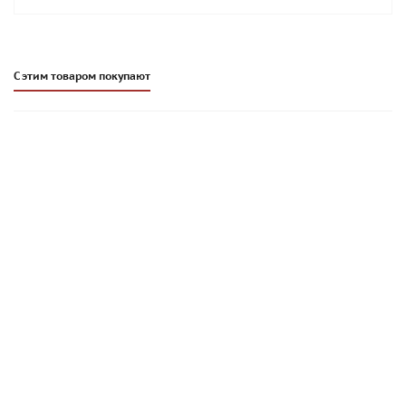
С этим товаром покупают
Цветной кладочный раствор Основит Брикформ МС11
медный 083, 25 кг
1 363
руб
/шт