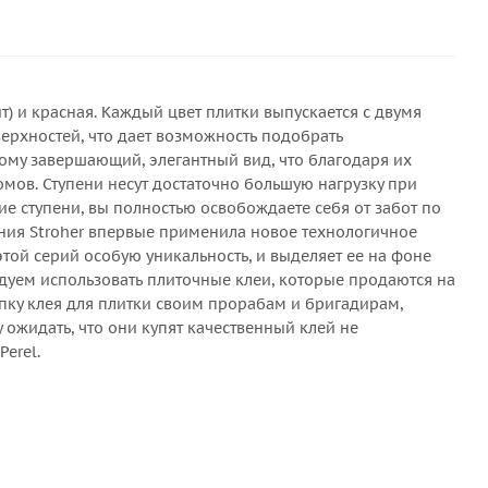
ит) и красная. Каждый цвет плитки выпускается с двумя
ерхностей, что дает возможность подобрать
ому завершающий, элегантный вид, что благодаря их
мов. Ступени несут достаточно большую нагрузку при
е ступени, вы полностью освобождаете себя от забот по
ания Stroher впервые применила новое технологичное
той серий особую уникальность, и выделяет ее на фоне
ндуем использовать плиточные клеи, которые продаются на
упку клея для плитки своим прорабам и бригадирам,
 ожидать, что они купят качественный клей не
erel.