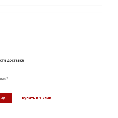
сти доставки
вле?
ину
Купить в 1 клик