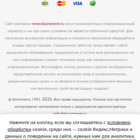
Сайт компании
www.kkontinent.ru
носит исключительно информационный
характер и ни при каких условиях не является публичной офертой. Для
получения актуальной информации о стоимости материалов обращайтесь
в наши офисы продаж. Содержимое сайта не представляет собой
юридически обязывающие предложения, а потому всю размещенную на
нем информацию следует понимать лишь как ознакомительную и
информационную. Фотографии, схемы, рисунки и другие изображения,
представленные на нем, использованы лишь в ознакомительных,
разьяснительных целях и не являются точным отображением внешних
или внутренних свойств настоящих изделий.
2026
1991
© Континент,
-
. Все права защищены. Полное или частичное
копирование материалов только с разрешения администратора
info@kkontinent.ru
Версия для печати
Нажмите на кнопку, если вы соглашаетесь с
условиями
обработки
cookie, cреди них — cookie Яндекс.Метрики и
данных о поведении на сайте, нужных нам для аналитики.